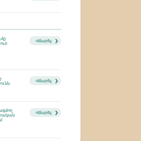
ւմը
Վճարել
ուր
ը
Վճարել
ունն
ազմող
Վճարել
ետական
մ