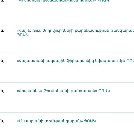
ն,
«Կոմիտասի թանգարան-ինստիտուտ» ՊՈԱԿ
ն,
«Հայ և ռուս ժողովուրդների բարեկամության թանգարա
ՊՈԱԿ
ն,
«Հայաստանի ազգային ֆիլհարմոնիկ նվագախումբ» ՊՈ
ն,
«Հովհաննես Թումանյանի թանգարան» ՊՈԱԿ
ն,
«Մ. Սարյանի տուն-թանգարան» ՊՈԱԿ