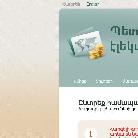
Հայերեն
English
Սկիզբ
Տուրքեր
Ծառայո
Այլ վճարներ
Ընտրեք համապ
Ցուցադրել վճարումների ցո
Հարգելի գ
առկա են նա