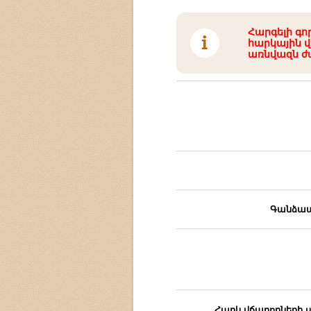
Հարգելի գո
հարկային վ
առնվազն ժ
Գանձապ
Հարկ վճարողների