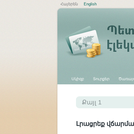
Հայերեն
English
Սկիզբ
Տուրքեր
Ծառայո
Այլ վճարներ
Քայլ 1
Լրացրեք վճարմա