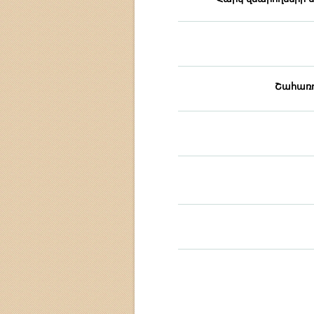
Շահառո