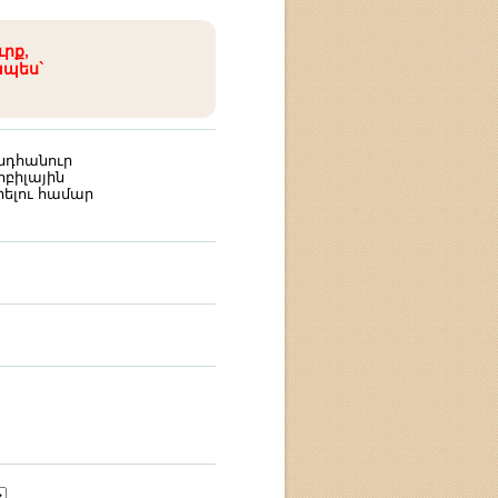
ւրք,
ապես`
նդհանուր
բիլային
ելու համար