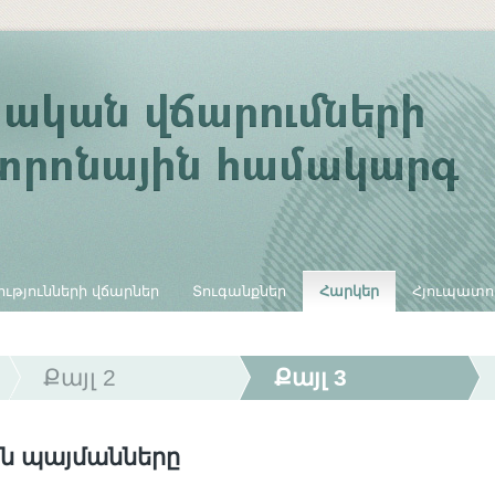
ւթյունների վճարներ
Տուգանքներ
Հարկեր
Հյուպատո
Քայլ 2
Քայլ 3
ն պայմանները