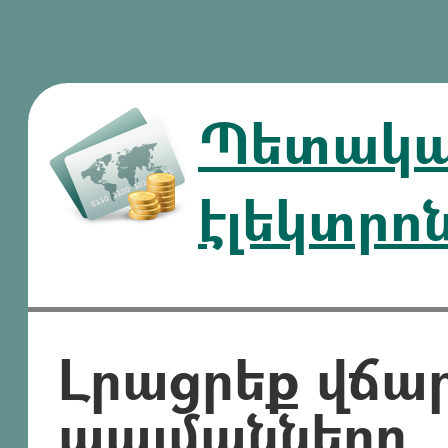
Պետական
էլեկտրո
Լրացրեք վճա
պայմանները