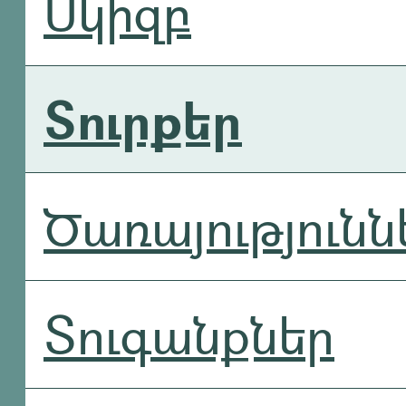
Սկիզբ
Տուրքեր
Ծառայությունն
Տուգանքներ