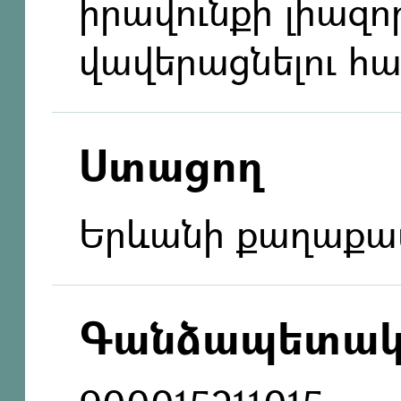
իրավունքի լիազ
վավերացնելու հ
Ստացող
Երևանի քաղաք
Գանձապետակ