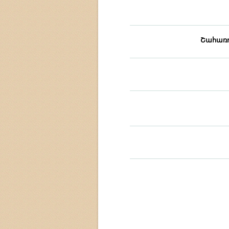
Շահառո