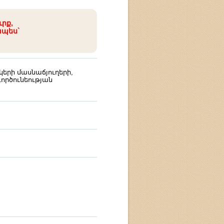
ւրք,
ապես`
երի մասնաճյուղերի,
գործունեության