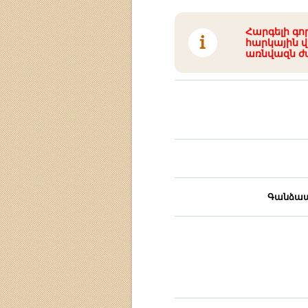
Հարգելի գո
հարկային վ
առնվազն ժ
Գանձապ