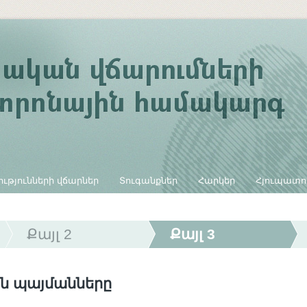
ւթյունների վճարներ
Տուգանքներ
Հարկեր
Հյուպատո
Քայլ 2
Քայլ 3
ն պայմանները