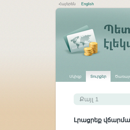
Հայերեն
English
Սկիզբ
Տուրքեր
Ծառայո
Այլ վճարներ
Քայլ 1
Լրացրեք վճարմա