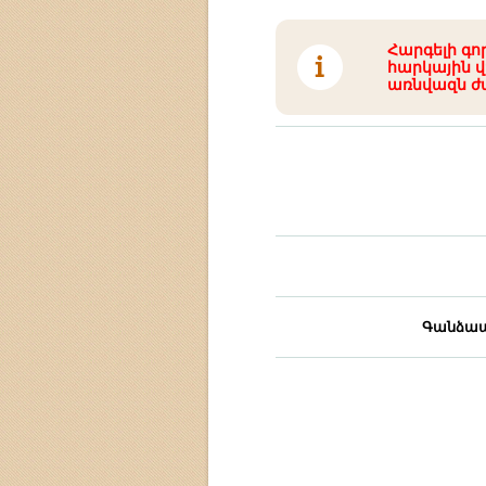
Հարգելի գո
հարկային վ
առնվազն ժ
Գանձապ