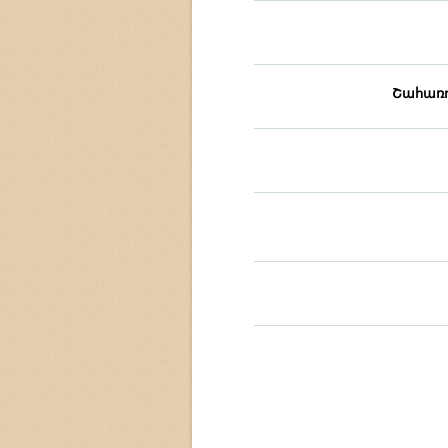
Շահառո