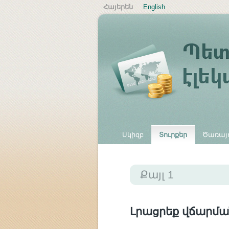
Հայերեն
English
Սկիզբ
Տուրքեր
Ծառայո
Այլ վճարներ
Քայլ 1
Լրացրեք վճարմա