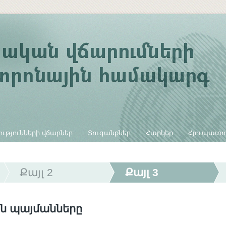
ւթյունների վճարներ
Տուգանքներ
Հարկեր
Հյուպատո
Քայլ 2
Քայլ 3
ն պայմանները