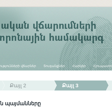
ւթյունների վճարներ
Տուգանքներ
Հարկեր
Հյուպատո
Քայլ 2
Քայլ 3
ն պայմանները