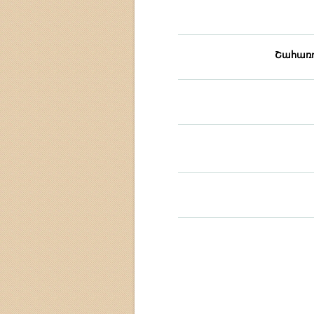
Շահառո