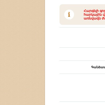
Հարգելի գո
հարկային վ
առնվազն ժ
Գանձապ