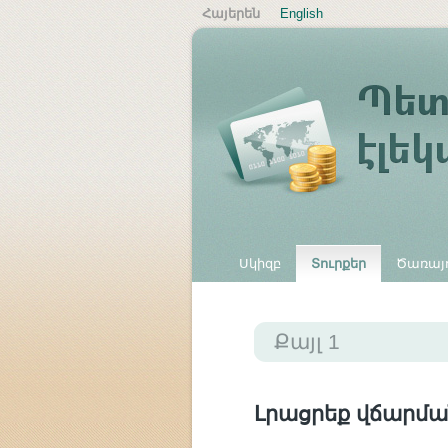
Հայերեն
English
Սկիզբ
Տուրքեր
Ծառայո
Այլ վճարներ
Քայլ 1
Լրացրեք վճարմա