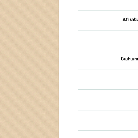
ՃՈ տե
Շահառո