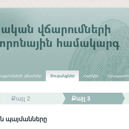
ւթյունների վճարներ
Տուգանքներ
Հարկեր
Հյուպատո
Քայլ 2
Քայլ 3
ն պայմանները