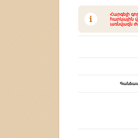
Հարգելի գո
հարկային վ
առնվազն ժ
Գանձապ