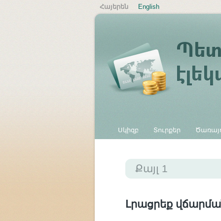
Հայերեն
English
Սկիզբ
Տուրքեր
Ծառայո
Այլ վճարներ
Քայլ 1
Լրացրեք վճարմա