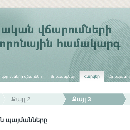
ւթյունների վճարներ
Տուգանքներ
Հարկեր
Հյուպատո
Քայլ 2
Քայլ 3
ն պայմանները