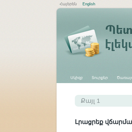
Հայերեն
English
Սկիզբ
Տուրքեր
Ծառայո
Այլ վճարներ
Քայլ 1
Լրացրեք վճարմա