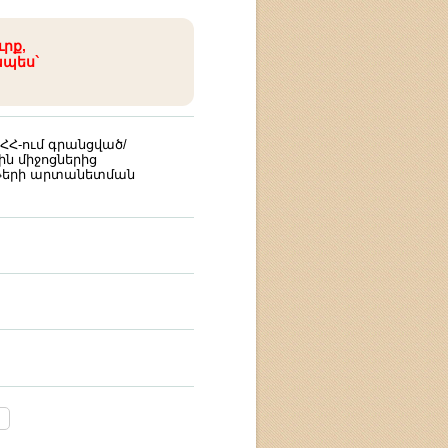
ւրք,
ապես`
Հ-ում գրանցված/
 միջոցներից
ւթերի արտանետման