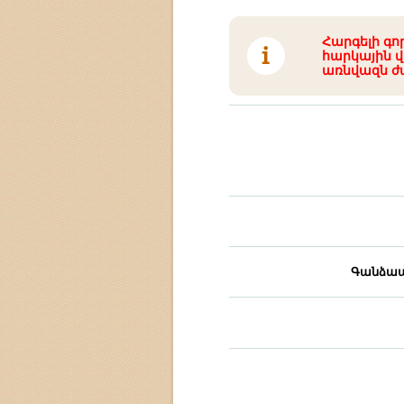
Հարգելի գո
հարկային վ
առնվազն ժ
Գանձապ