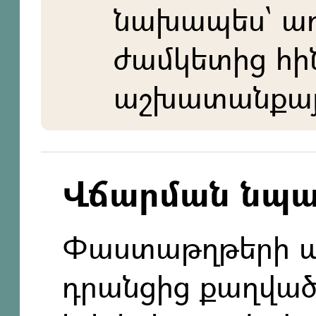
նախապես` ա
ժամկետից հի
աշխատանքայի
Վճարման նպ
Փաստաթղթերի պ
դրանցից քաղվածք