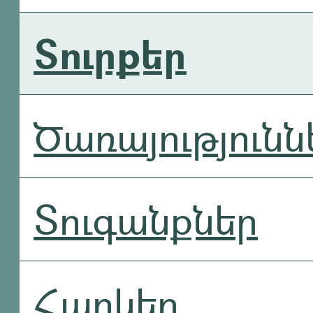
Տուրքեր
Ծառայությունն
Տուգանքներ
Հարկեր