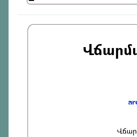
Վճարմ
Վճար