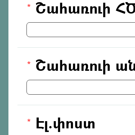
Շահառուի Հ
Շահառուի ան
Էլ.փոստ