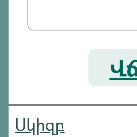
Վճ
Սկիզբ