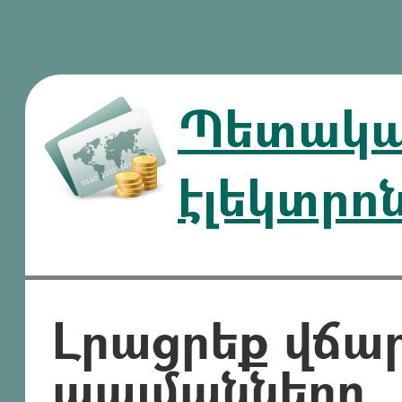
Պետական
էլեկտրո
Լրացրեք վճա
պայմանները