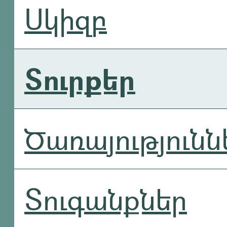
Սկիզբ
Տուրքեր
Ծառայությունն
Տուգանքներ