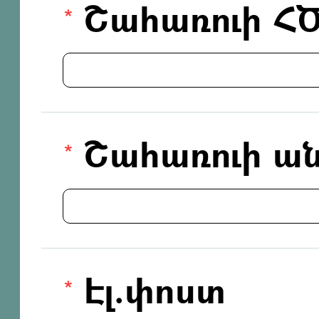
Շահառուի Հ
Շահառուի ան
Էլ.փոստ