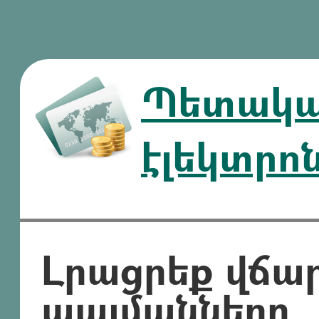
Պետական
էլեկտրո
Լրացրեք վճա
պայմանները