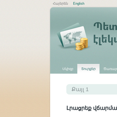
Հայերեն
English
Սկիզբ
Տուրքեր
Ծառայո
Այլ վճարներ
Քայլ 1
Լրացրեք վճարմա