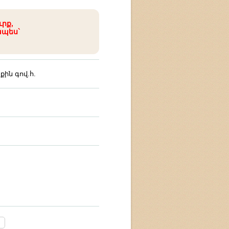
ւրք,
ապես`
ն գով.հ.