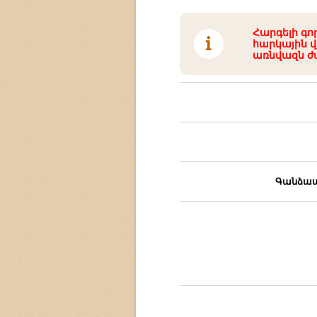
Հարգելի գո
հարկային վ
առնվազն ժ
Գանձապ