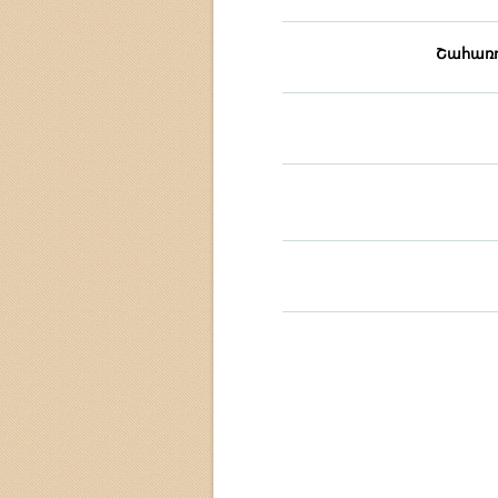
Շահառո