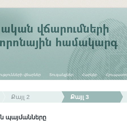
ւթյունների վճարներ
Տուգանքներ
Հարկեր
Հյուպատո
Քայլ 2
Քայլ 3
ն պայմանները