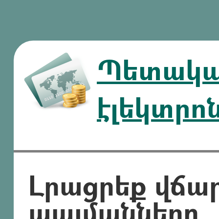
Պետական
էլեկտրո
Լրացրեք վճա
պայմանները