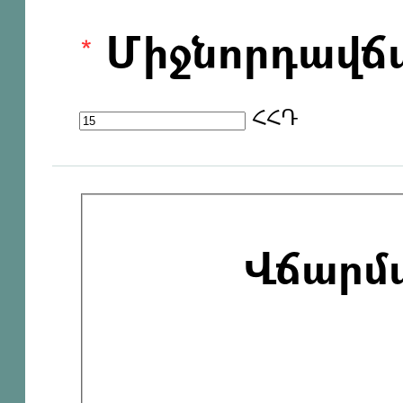
Միջնորդավճ
ՀՀԴ
Վճարմ