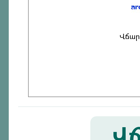
Վճար
Վճ