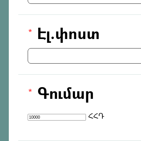
Էլ.փոստ
Գումար
ՀՀԴ