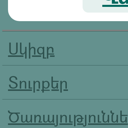
Սկիզբ
Տուրքեր
Ծառայությունն