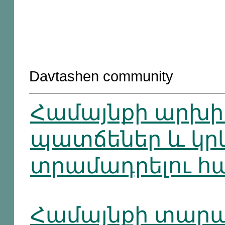
Davtashen community
Համայնքի արխ
պատճեներ և կր
տրամադրելու հ
Համայնքի տարա