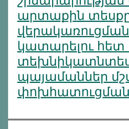
շինարարության 
արտաքին տեսք
վերակառուցմա
կատարելու հետ
տեխնիկատնտե
պայամաններ մշա
փոխհատուցման