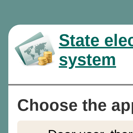
State ele
system
Choose the ap