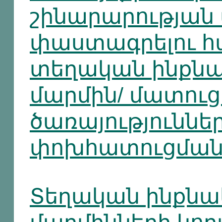
շինարարության
փաստագրելու հ
տեղական ինքն
մարմին/ մատու
ծառայություննե
փոխհատուցման
Տեղական ինքն