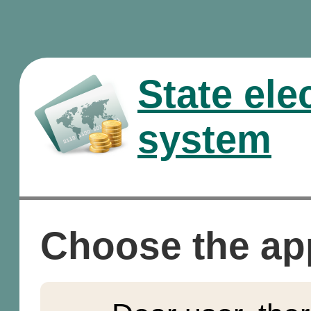
State ele
system
Choose the ap