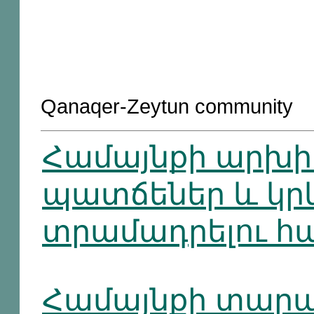
Qanaqer-Zeytun community
Համայնքի արխ
պատճեներ և կր
տրամադրելու հ
Համայնքի տարա