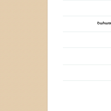
Շահառո