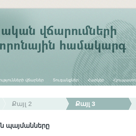
ւթյունների վճարներ
Տուգանքներ
Հարկեր
Հյուպատո
Քայլ 2
Քայլ 3
ն պայմանները