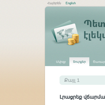
Հայերեն
English
Սկիզբ
Տուրքեր
Ծառայո
Այլ վճարներ
Քայլ 1
Լրացրեք վճարմա