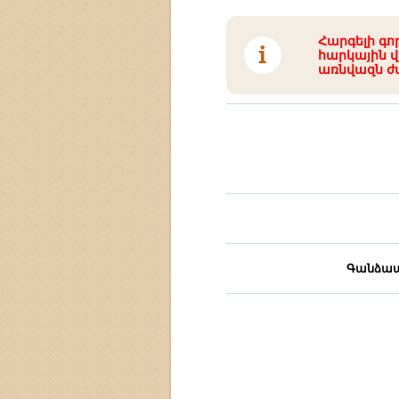
Հարգելի գո
հարկային վ
առնվազն ժ
Գանձապ