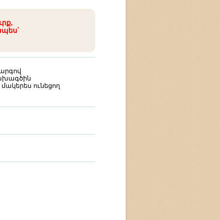
ւրք,
ապես`
կարգով
ախագծին
մակերես ունեցող