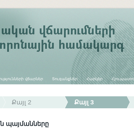
ւթյունների վճարներ
Տուգանքներ
Հարկեր
Հյուպատո
Քայլ 2
Քայլ 3
ն պայմանները