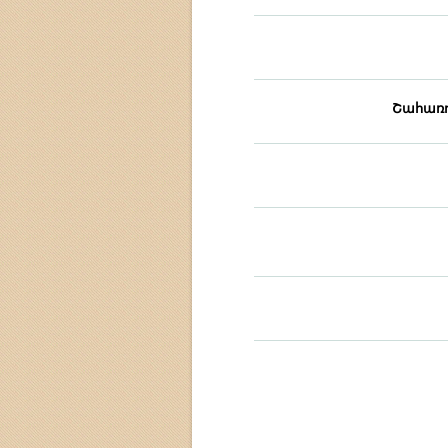
Շահառո