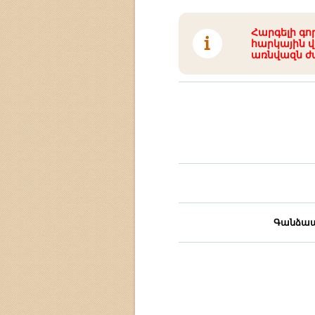
Հարգելի գո
հարկային վ
առնվազն ժ
Գանձապ