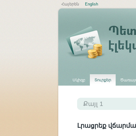
Հայերեն
English
Սկիզբ
Տուրքեր
Ծառայո
Այլ վճարներ
Քայլ 1
Լրացրեք վճարմա