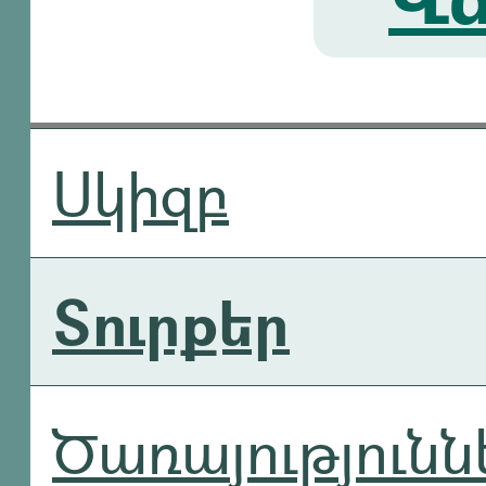
Սկիզբ
Տուրքեր
Ծառայությունն