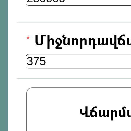
Միջնորդավճ
Վճարմ