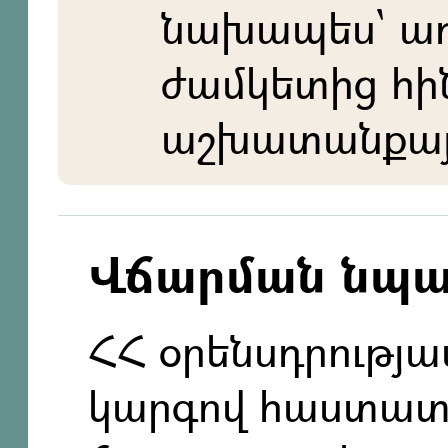
նախապես` ա
ժամկետից հի
աշխատանքայի
Վճարման նպ
ՀՀ օրենսդրությ
կարգով հաստա