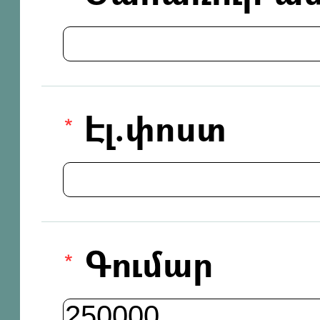
Էլ.փոստ
Գումար