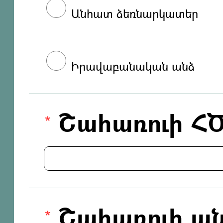
Անհատ ձեռնարկատեր
Իրավաբանական անձ
Շահառուի Հ
Շահառուի ան