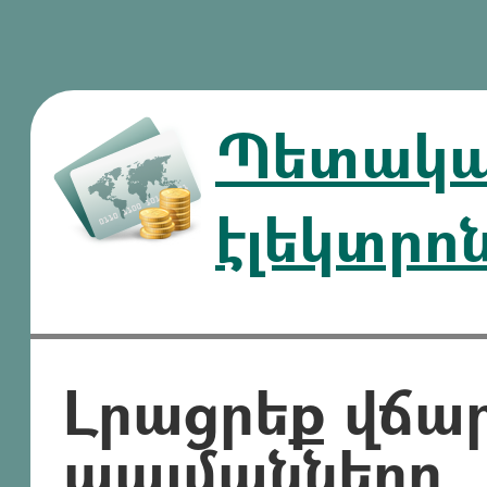
Պետական
էլեկտրո
Լրացրեք վճա
պայմանները