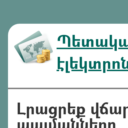
Պետական
էլեկտրո
Լրացրեք վճա
պայմանները