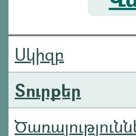
Սկիզբ
Տուրքեր
Ծառայությունն