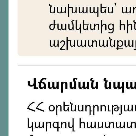
նախապես` ա
ժամկետից հի
աշխատանքայի
Վճարման նպ
ՀՀ օրենսդրությ
կարգով հաստա