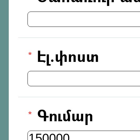
Էլ.փոստ
Գումար