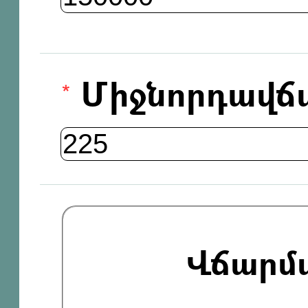
Միջնորդավճ
Վճարմ