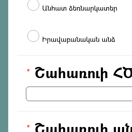
Անհատ ձեռնարկատեր
Իրավաբանական անձ
Շահառուի Հ
Շահառուի ան