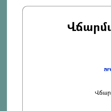
Վճարմ
Վճար