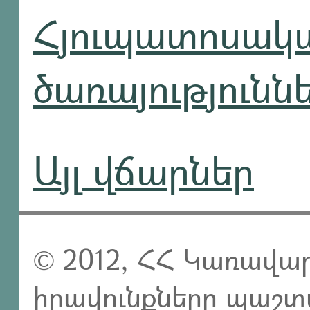
Հյուպատոսակ
ծառայությունն
Այլ վճարներ
© 2012, ՀՀ Կառավար
իրավունքները պաշտ