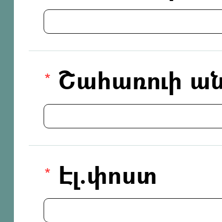
Շահառուի ան
Էլ.փոստ