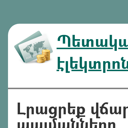
Պետական
էլեկտրո
Լրացրեք վճա
պայմանները