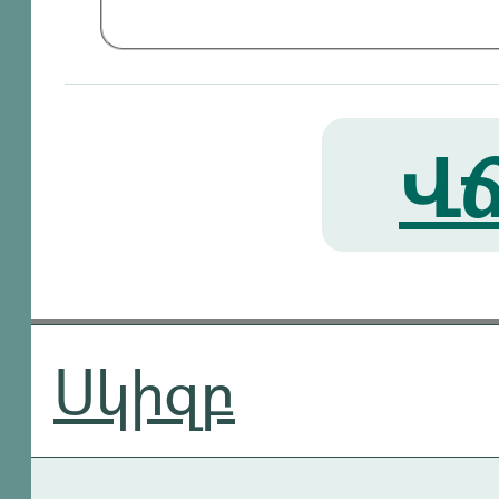
Վճ
Սկիզբ