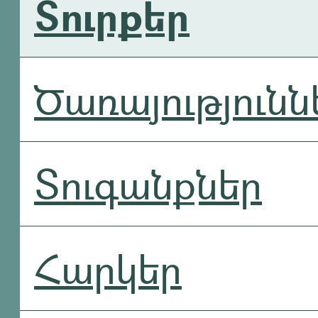
Տուրքեր
Ծառայությունն
Տուգանքներ
Հարկեր