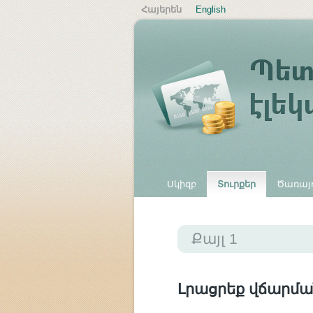
Հայերեն
English
Սկիզբ
Տուրքեր
Ծառայո
Այլ վճարներ
Քայլ 1
Լրացրեք վճարմա