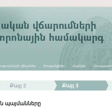
ւթյունների վճարներ
Տուգանքներ
Հարկեր
Հյուպատո
Քայլ 2
Քայլ 3
ն պայմանները