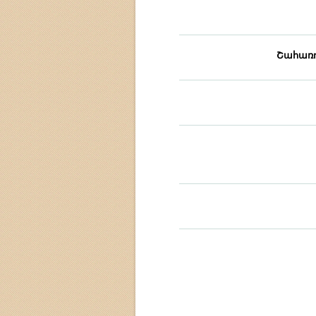
Շահառո