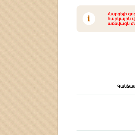
Հարգելի գո
հարկային վ
առնվազն ժ
Գանձապ