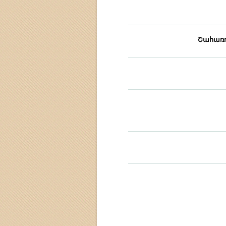
Շահառո