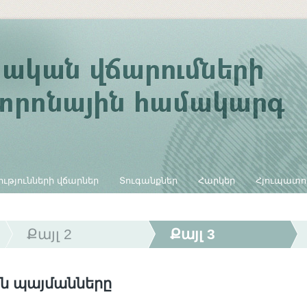
ւթյունների վճարներ
Տուգանքներ
Հարկեր
Հյուպատո
Քայլ 2
Քայլ 3
ն պայմանները