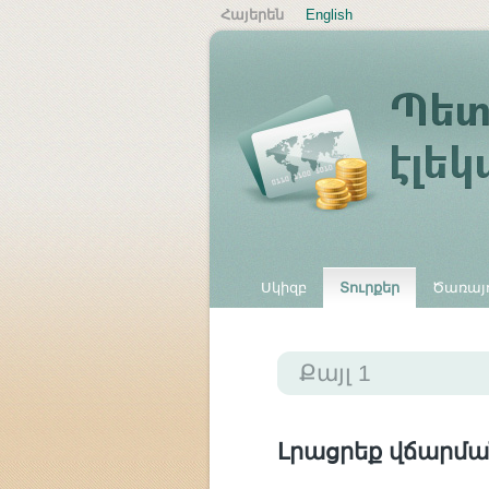
Հայերեն
English
Սկիզբ
Տուրքեր
Ծառայո
Այլ վճարներ
Քայլ 1
Լրացրեք վճարմա