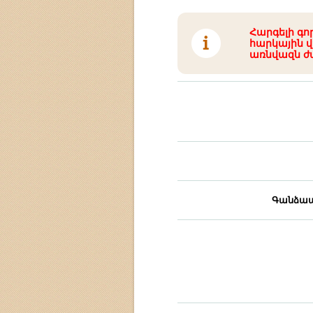
Հարգելի գո
հարկային վ
առնվազն ժ
Գանձապ