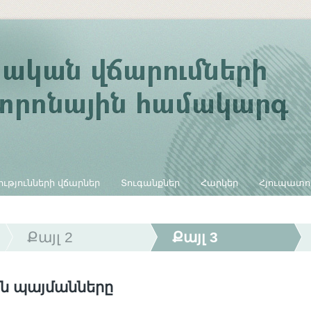
ւթյունների վճարներ
Տուգանքներ
Հարկեր
Հյուպատո
Քայլ 2
Քայլ 3
ն պայմանները