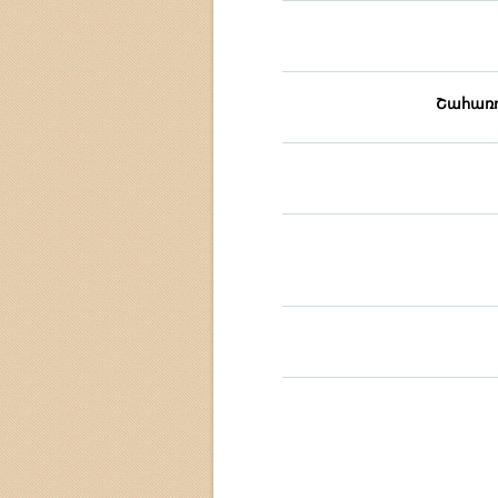
Շահառո