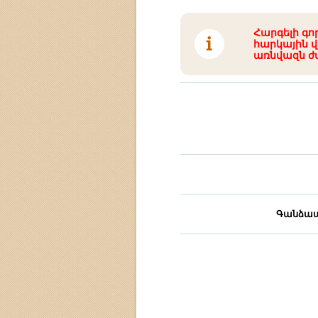
Հարգելի գո
հարկային վ
առնվազն ժ
Գանձապ