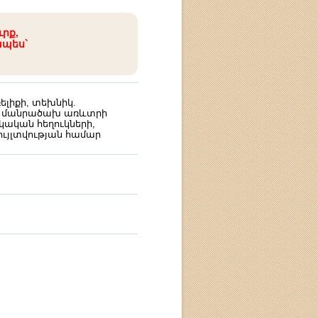
ւրք,
ապես`
ելիքի, տեխնիկ.
րի մանրածախ առևտրի
կական հեղուկների,
ույլտվության համար