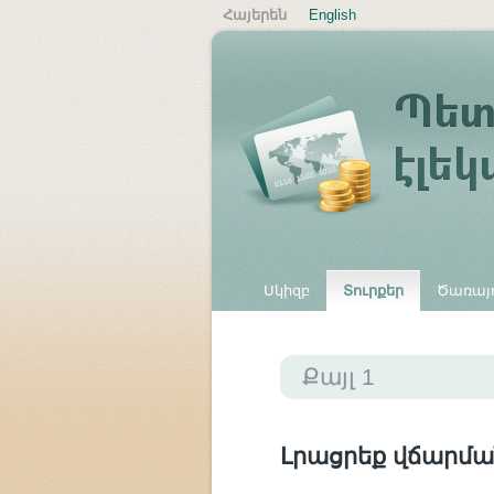
Հայերեն
English
Սկիզբ
Տուրքեր
Ծառայո
Այլ վճարներ
Քայլ 1
Լրացրեք վճարմա