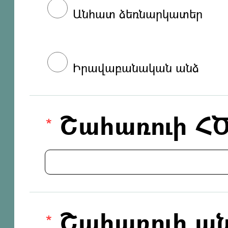
Անհատ ձեռնարկատեր
Իրավաբանական անձ
Շահառուի Հ
Շահառուի ան