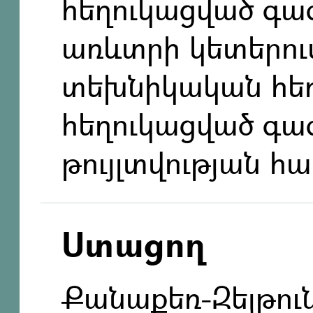
հեղուկացված գ
առևտրի կետերում
տեխնիկական հեղ
հեղուկացված գա
թույլտվության հ
Ստացող
Քանաքեռ-Զեյթու