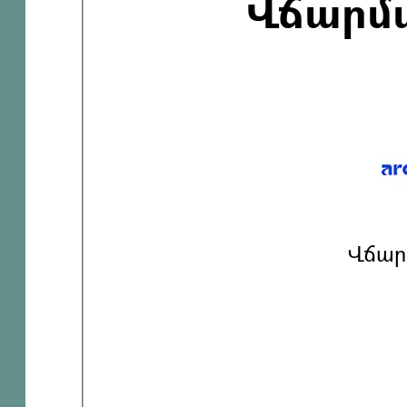
Վճարմ
Վճար