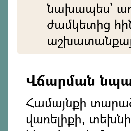
նախապես` ա
ժամկետից հի
աշխատանքայի
Վճարման նպ
Համայնքի տարած
վառելիքի, տեխնիկ