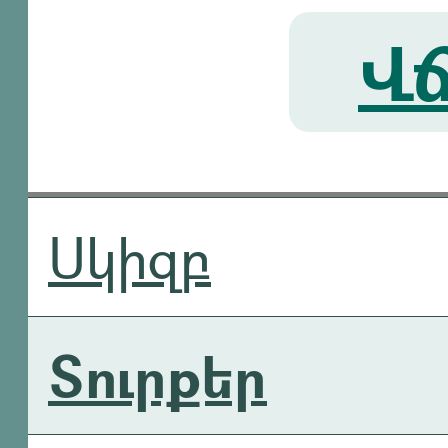
Վճ
Սկիզբ
Տուրքեր