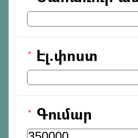
Էլ.փոստ
Գումար