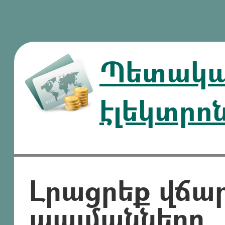
Պետական
էլեկտրո
Լրացրեք վճա
պայմանները