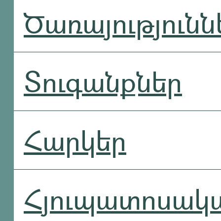
Ծառայությունն
Տուգանքներ
Հարկեր
Հյուպատոսակ