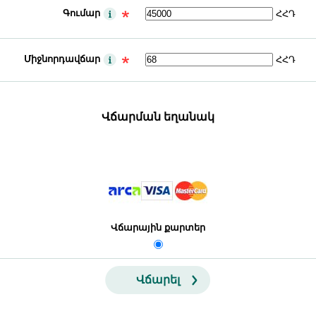
Գումար
ՀՀԴ
Միջնորդավճար
ՀՀԴ
Վճարման եղանակ
Վճարային քարտեր
Վճարել