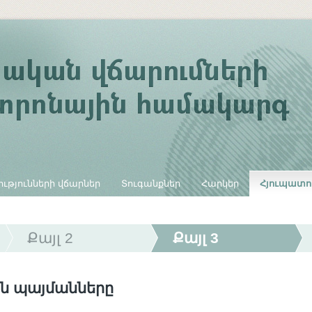
ւթյունների վճարներ
Տուգանքներ
Հարկեր
Հյուպատո
Քայլ 2
Քայլ 3
ն պայմանները