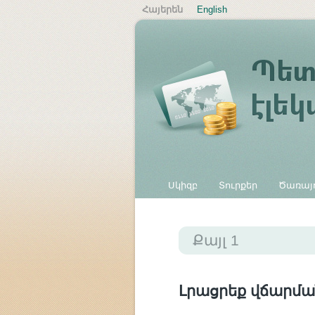
Հայերեն
English
Սկիզբ
Տուրքեր
Ծառայո
Այլ վճարներ
Քայլ 1
Լրացրեք վճարմա