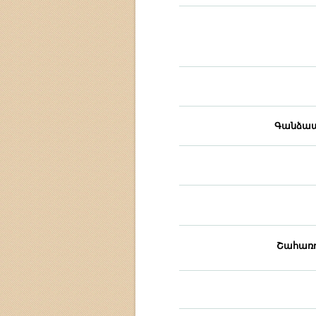
Գանձապ
Շահառո