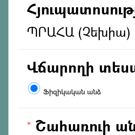
Հյուպատոսությ
ՊՐԱՀԱ (Չեխիա)
Վճարողի տես
Ֆիզիկական անձ
Շահառուի ան