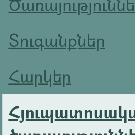
Ծառայությունն
Տուգանքներ
Հարկեր
Հյուպատոսակ
ծառայությունն