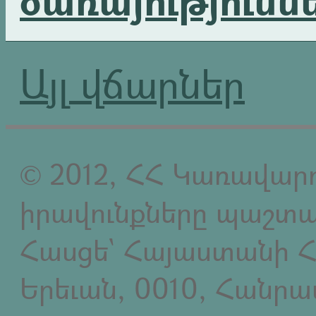
Այլ վճարներ
© 2012, ՀՀ Կառավարո
իրավունքները պաշտպ
Հասցե` Հայաստանի Հ
Երեւան, 0010, Հանր