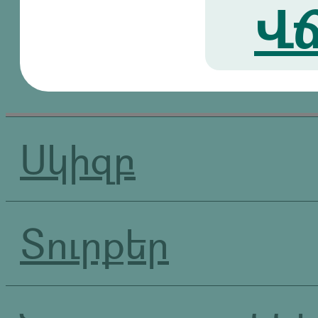
Վճ
Սկիզբ
Տուրքեր