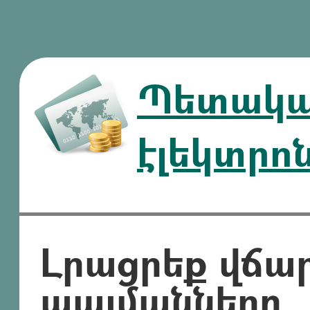
Պետական
էլեկտրո
Լրացրեք վճա
պայմանները