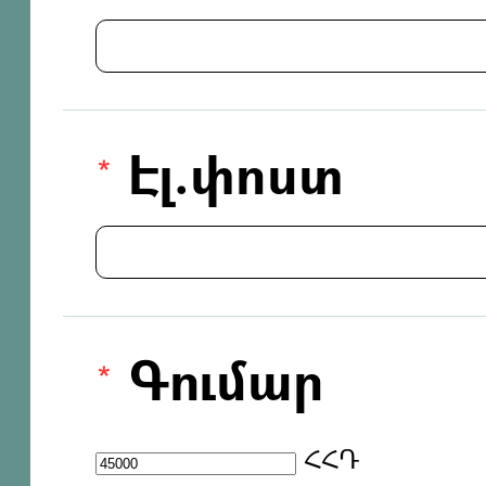
Էլ.փոստ
Գումար
ՀՀԴ