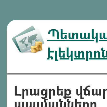
Պետական
էլեկտրո
Լրացրեք վճա
պայմանները