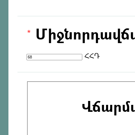
Միջնորդավճ
ՀՀԴ
Վճարմ