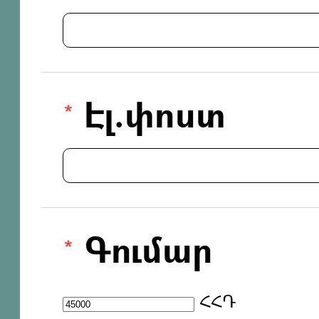
Էլ.փոստ
Գումար
ՀՀԴ