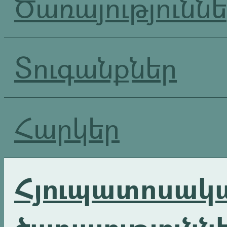
Ծառայությունն
Տուգանքներ
Հարկեր
Հյուպատոսակ
ծառայությունն