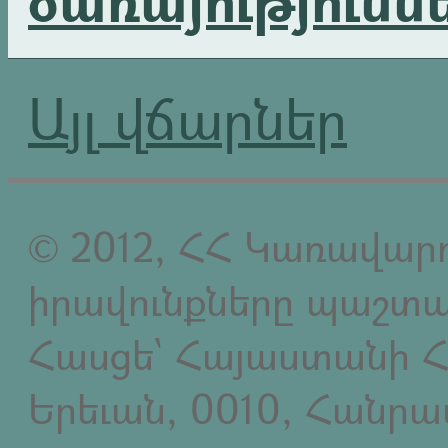
Այլ վճարներ
© 2012, ՀՀ Կառավարո
իրավունքները պաշտպ
Հասցե` Հայաստանի Հ
Երեւան, 0010, Հանր