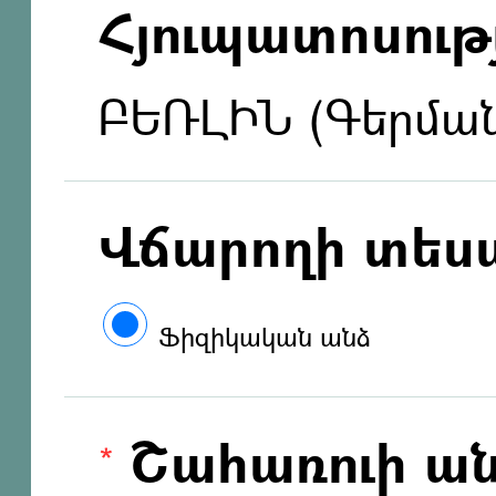
Հյուպատոսությ
ԲԵՌԼԻՆ (Գերմա
Վճարողի տես
Ֆիզիկական անձ
Շահառուի ան