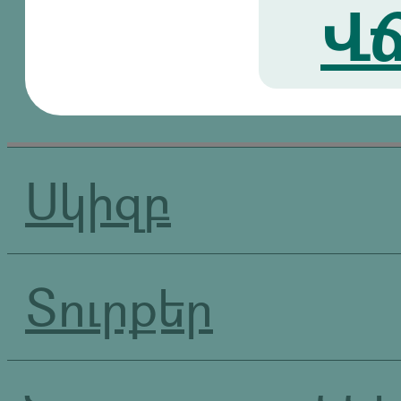
Վճ
Սկիզբ
Տուրքեր