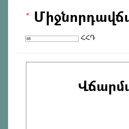
Միջնորդավճ
ՀՀԴ
Վճարմ