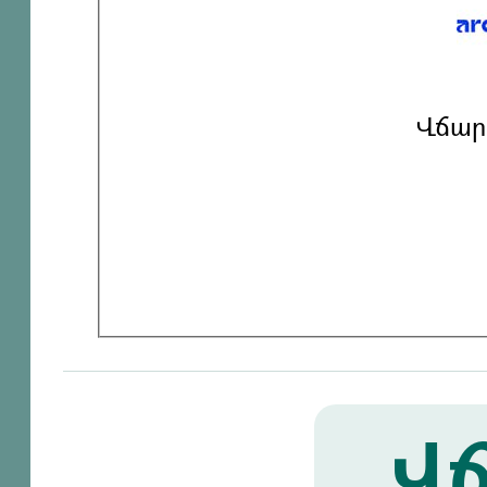
Վճար
Վճ