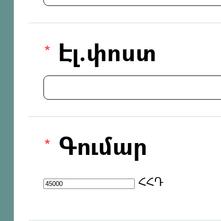
Էլ.փոստ
Գումար
ՀՀԴ