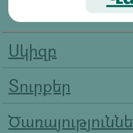
Սկիզբ
Տուրքեր
Ծառայությունն