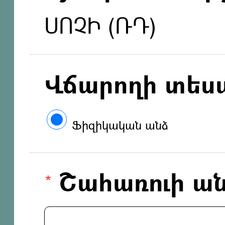
ՍՈՉԻ (ՌԴ)
Վճարողի տես
Ֆիզիկական անձ
Շահառուի ան