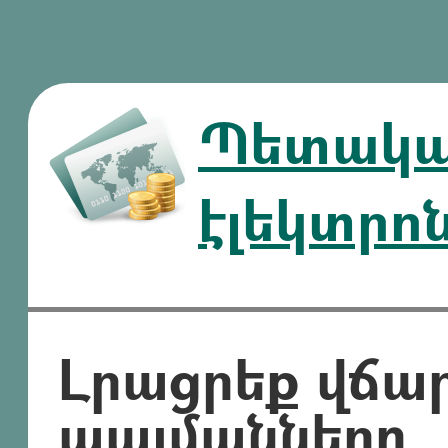
Պետական
էլեկտրո
Լրացրեք վճա
պայմանները