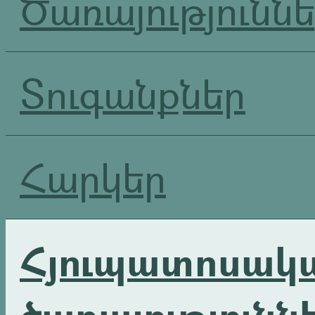
Ծառայությունն
Տուգանքներ
Հարկեր
Հյուպատոսակ
ծառայությունն