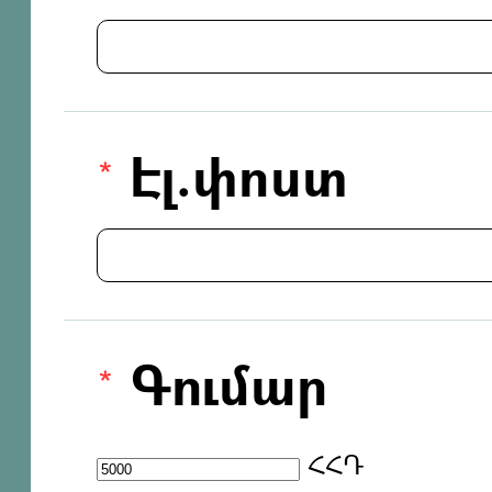
Էլ.փոստ
Գումար
ՀՀԴ