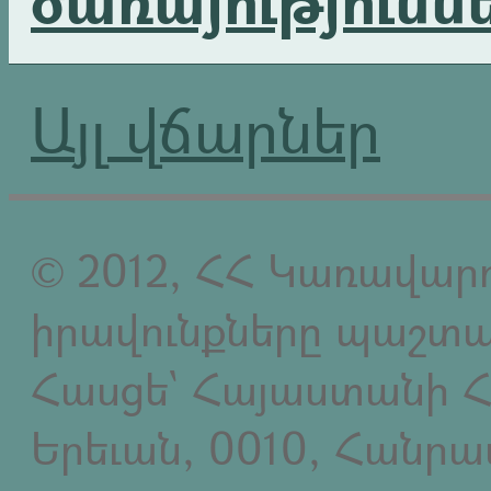
Այլ վճարներ
© 2012, ՀՀ Կառավարո
իրավունքները պաշտպ
Հասցե` Հայաստանի Հ
Երեւան, 0010, Հանր