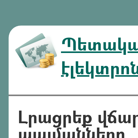
Պետական
էլեկտրո
Լրացրեք վճա
պայմանները