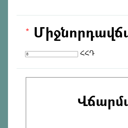
Միջնորդավճ
ՀՀԴ
Վճարմ