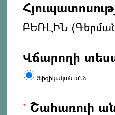
Հյուպատոսությ
ԲԵՌԼԻՆ (Գերմա
Վճարողի տես
Ֆիզիկական անձ
Շահառուի ան