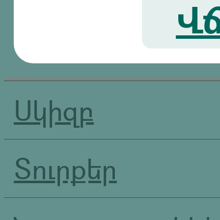
Վճ
Սկիզբ
Տուրքեր