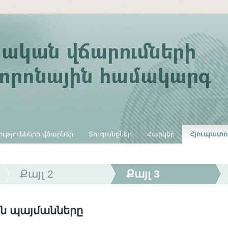
ւթյունների վճարներ
Տուգանքներ
Հարկեր
Հյուպատո
Քայլ 2
Քայլ 3
ն պայմանները