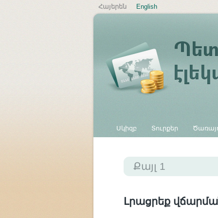
Հայերեն
English
Սկիզբ
Տուրքեր
Ծառայո
Այլ վճարներ
Քայլ 1
Լրացրեք վճարմա