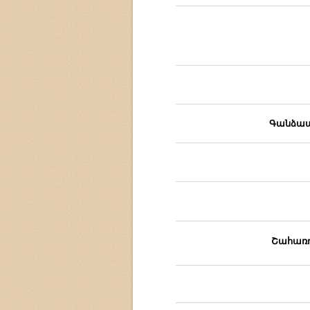
Գանձապ
Շահառո