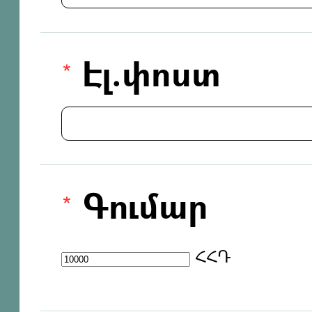
Էլ.փոստ
Գումար
ՀՀԴ