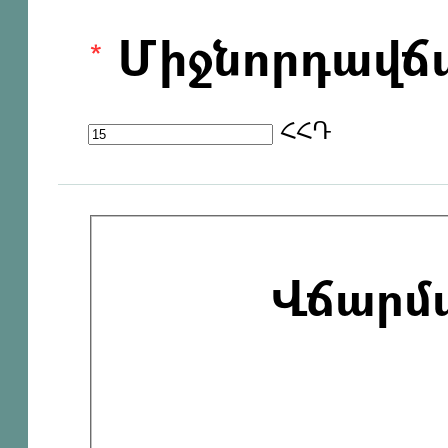
Միջնորդավճ
ՀՀԴ
Վճարմ