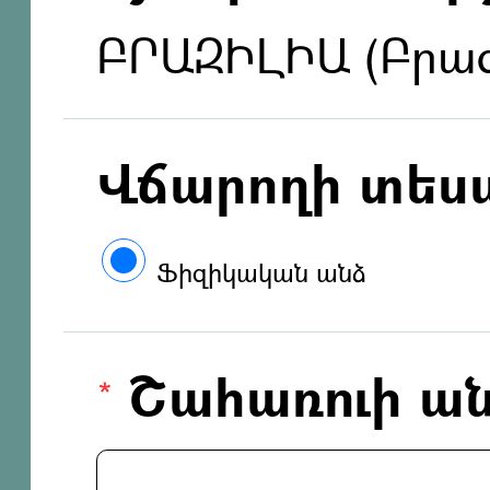
ԲՐԱԶԻԼԻԱ (Բրազ
Վճարողի տես
Ֆիզիկական անձ
Շահառուի ան