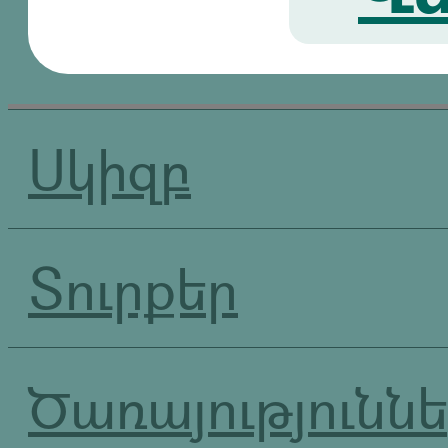
Սկիզբ
Տուրքեր
Ծառայությունն