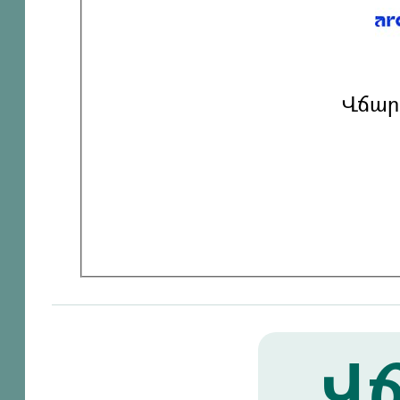
Վճար
Վճ