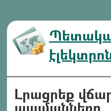
Պետական
էլեկտրո
Լրացրեք վճա
պայմանները