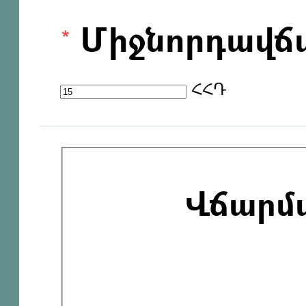
Միջնորդավճ
ՀՀԴ
Վճարմ