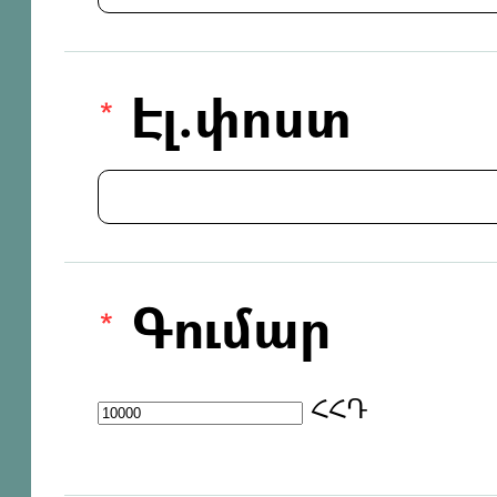
Էլ.փոստ
Գումար
ՀՀԴ