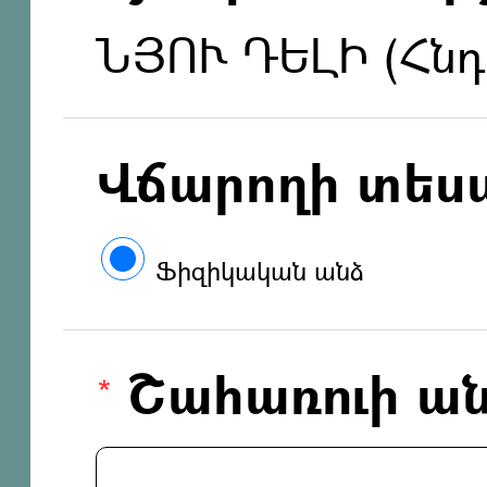
ՆՅՈՒ ԴԵԼԻ (Հն
Վճարողի տես
Ֆիզիկական անձ
Շահառուի ան