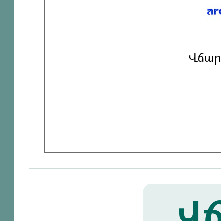
Վճար
Վճ