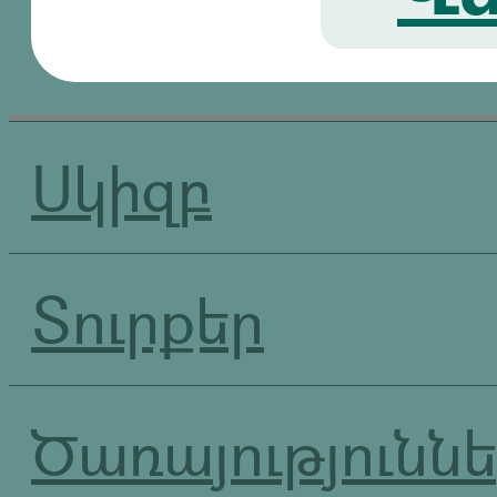
Սկիզբ
Տուրքեր
Ծառայությունն