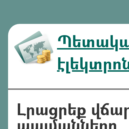
Պետական
էլեկտրո
Լրացրեք վճա
պայմանները