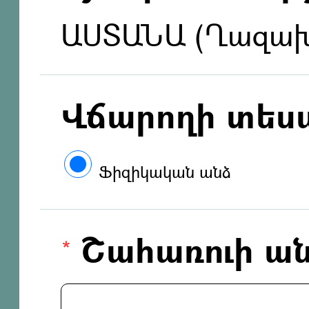
ԱՍՏԱՆԱ (Ղազա
Վճարողի տես
Ֆիզիկական անձ
Շահառուի ան