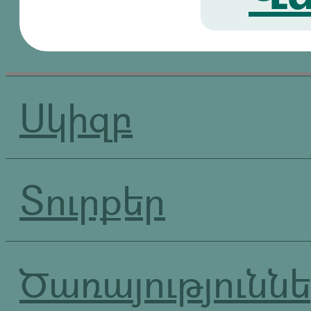
Սկիզբ
Տուրքեր
Ծառայությունն