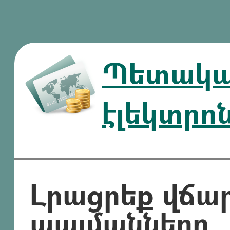
Պետական
էլեկտրո
Լրացրեք վճա
պայմանները