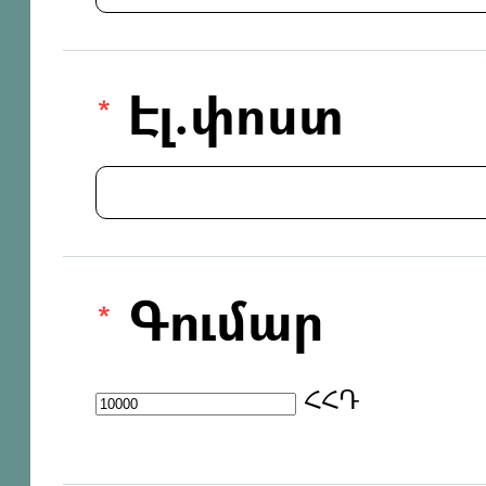
Էլ.փոստ
Գումար
ՀՀԴ