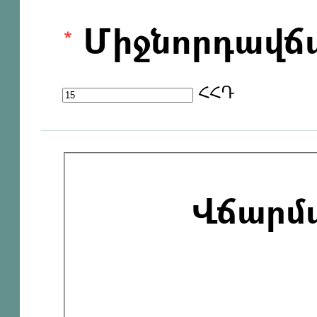
Միջնորդավճ
ՀՀԴ
Վճարմ