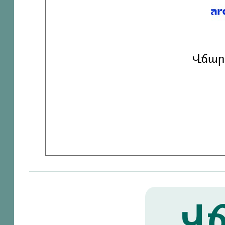
Վճար
Վճ