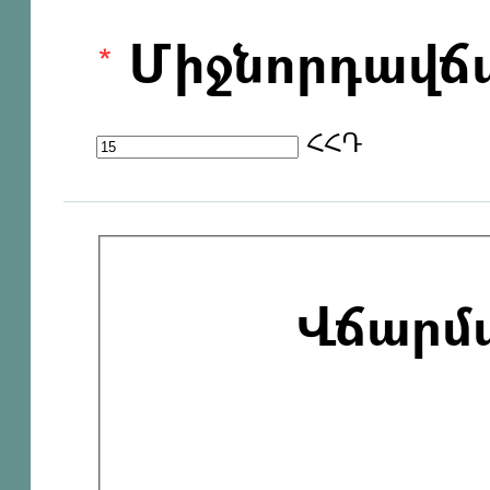
Միջնորդավճ
ՀՀԴ
Վճարմ