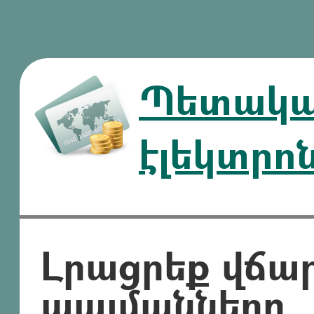
Պետական
էլեկտրո
Լրացրեք վճա
պայմանները