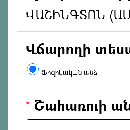
ՎԱՇԻՆԳՏՈՆ (Ա
Վճարողի տես
Ֆիզիկական անձ
Շահառուի ան