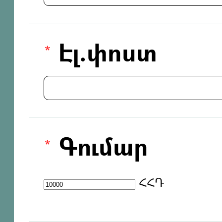
Էլ.փոստ
Գումար
ՀՀԴ