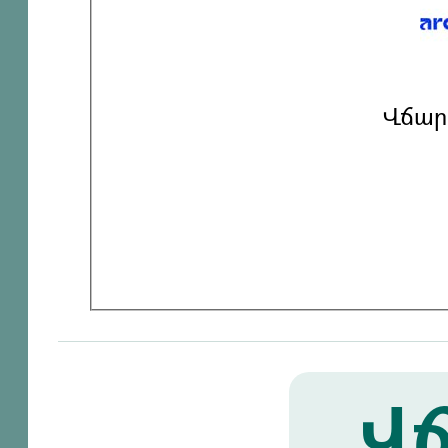
Վճար
Վճ