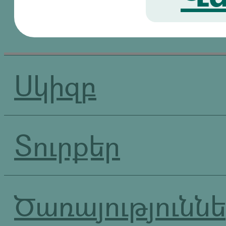
Սկիզբ
Տուրքեր
Ծառայությունն