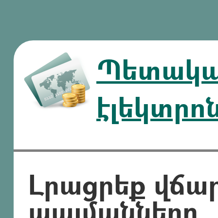
Պետական
էլեկտրո
Լրացրեք վճա
պայմանները