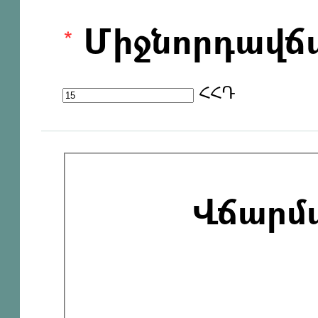
Միջնորդավճ
ՀՀԴ
Վճարմ