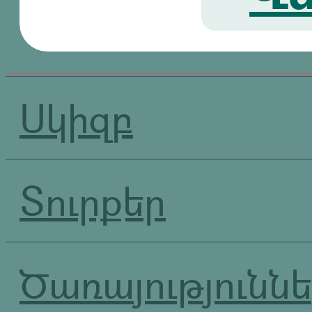
Սկիզբ
Տուրքեր
Ծառայությունն