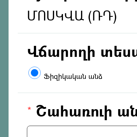
ՄՈՍԿՎԱ (ՌԴ)
Վճարողի տես
Ֆիզիկական անձ
Շահառուի ան