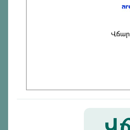
Վճար
Վճ