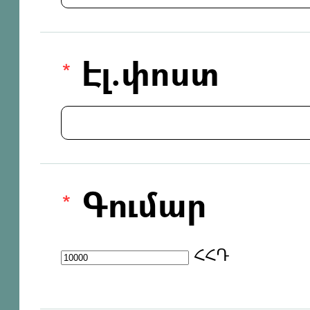
Էլ.փոստ
Գումար
ՀՀԴ