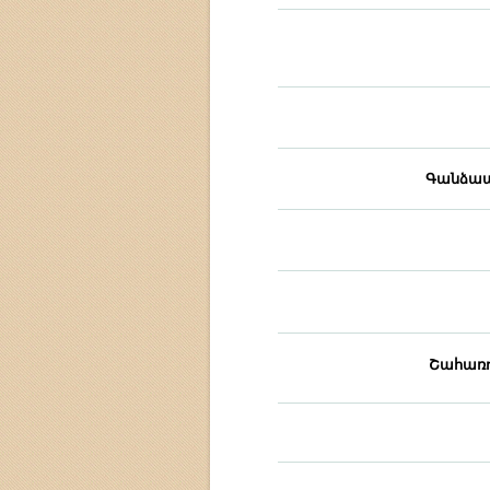
Գանձապ
Շահառո