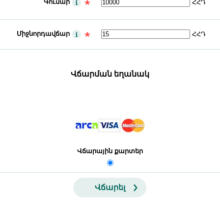
Գումար
ՀՀԴ
Միջնորդավճար
ՀՀԴ
Վճարման եղանակ
Վճարային քարտեր
Վճարել