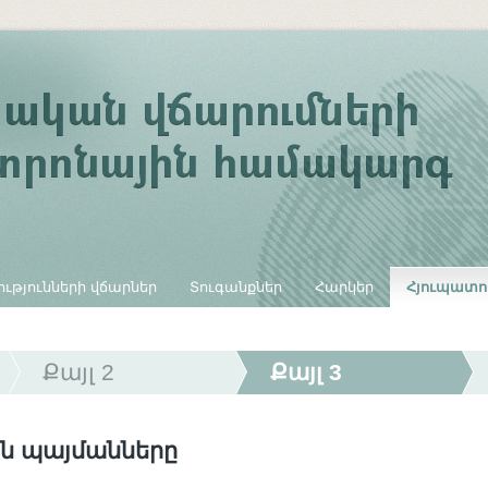
ւթյունների վճարներ
Տուգանքներ
Հարկեր
Հյուպատո
Քայլ 2
Քայլ 3
ն պայմանները