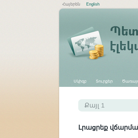
Հայերեն
English
Սկիզբ
Տուրքեր
Ծառայո
Այլ վճարներ
Քայլ 1
Լրացրեք վճարմա