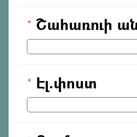
Շահառուի ան
Էլ.փոստ