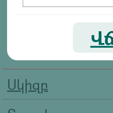
Վճ
Սկիզբ