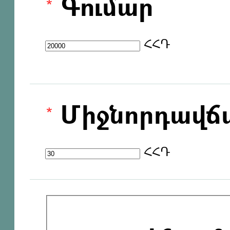
Գումար
ՀՀԴ
Միջնորդավճ
ՀՀԴ