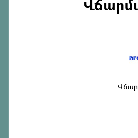
Վճարմ
Վճար