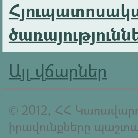
Հյուպատոսակ
ծառայությունն
Այլ վճարներ
© 2012, ՀՀ Կառավարո
իրավունքները պաշտպ