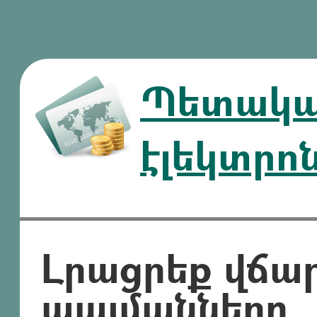
Պետական
էլեկտրո
Լրացրեք վճա
պայմանները