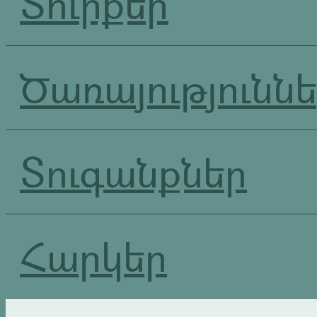
Տուրքեր
Ծառայությունն
Տուգանքներ
Հարկեր