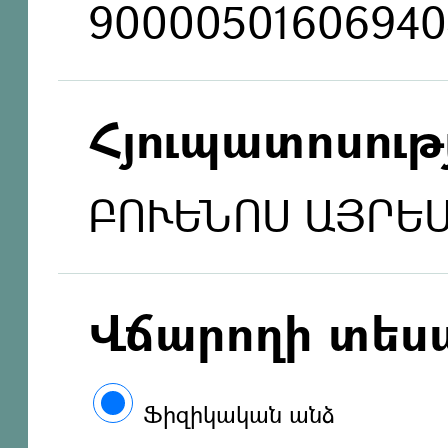
90000501606940
Հյուպատոսությ
ԲՈՒԵՆՈՍ ԱՅՐԵՍ
Վճարողի տես
Ֆիզիկական անձ