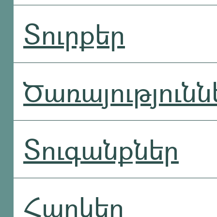
Տուրքեր
Ծառայությունն
Տուգանքներ
Հարկեր