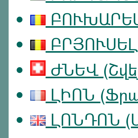
ԲՈՒԽԱՐԵՍՏ
ԲՐՅՈՒՍԵԼ 
ԺՆԵՎ (Շվե
ԼԻՈՆ (Ֆրա
ԼՈՆԴՈՆ (Մ