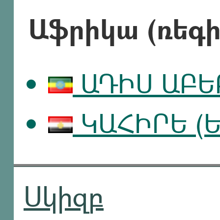
Աֆրիկա (ռեգի
ԱԴԻՍ ԱԲԵԲ
ԿԱՀԻՐԵ (Ե
Սկիզբ