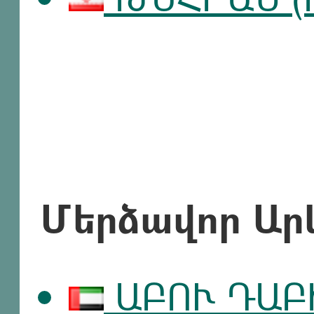
Մերձավոր Արև
ԱԲՈՒ ԴԱԲԻ