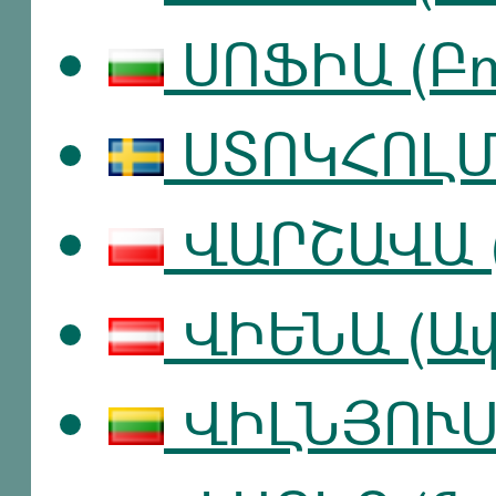
ՍՈՖԻԱ (Բո
ՍՏՈԿՀՈԼՄ 
ՎԱՐՇԱՎԱ 
ՎԻԵՆԱ (Ավ
ՎԻԼՆՅՈՒՍ 