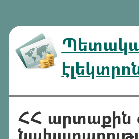
Պետական
էլեկտրո
ՀՀ արտաքին 
նախարարությ