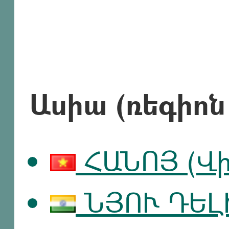
Ասիա (ռեգիոն
ՀԱՆՈՅ (Վի
ՆՅՈՒ ԴԵԼԻ