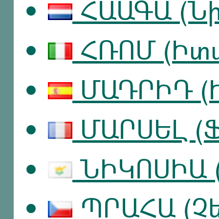
ՀԱԱԳԱ (Նի
ՀՌՈՄ (Իտա
ՄԱԴՐԻԴ (
ՄԱՐՍԵԼ (Ֆ
ՆԻԿՈՍԻԱ (
ՊՐԱՀԱ (Չ