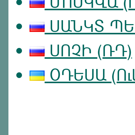
ՄՈՍԿՎԱ (
ՍԱՆԿՏ ՊԵ
ՍՈՉԻ (ՌԴ)
ՕԴԵՍԱ (Ու