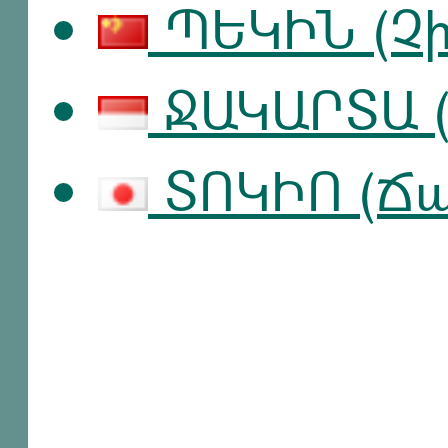
ՊԵԿԻՆ (Չ
ՋԱԿԱՐՏԱ (
ՏՈԿԻՈ (Ճ