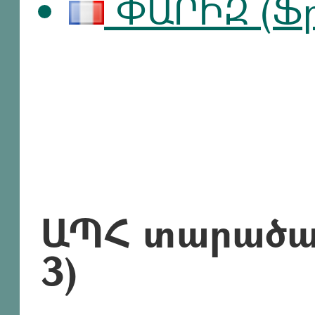
ՓԱՐԻԶ (Ֆ
ԱՊՀ տարածաշ
3)