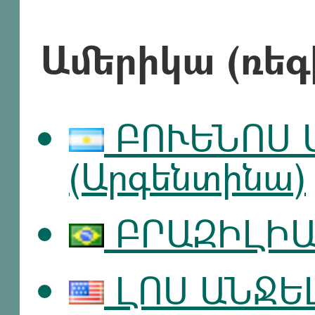
Ամերիկա (ռեգ
ԲՈՒԵՆՈՍ 
(Արգենտինա)
ԲՐԱԶԻԼԻԱ 
ԼՈՍ ԱՆՋԵԼ