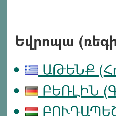
Եվրոպա (ռեգի
ԱԹԵՆՔ (Հ
ԲԵՌԼԻՆ (Գ
ԲՈՒԴԱՊԵՇՏ