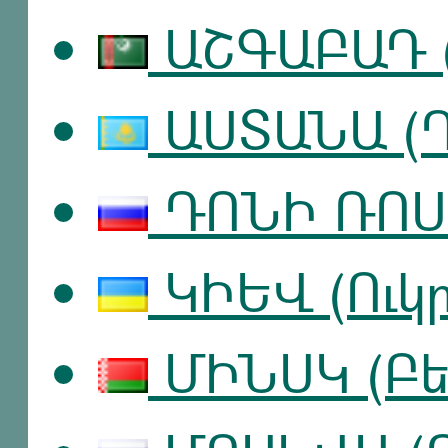
ԱՇԳԱԲԱԴ (
ԱՍՏԱՆԱ (
ԴՈՆԻ ՌՈՍ
ԿԻԵՎ (Ուկ
ՄԻՆՍԿ (Բել