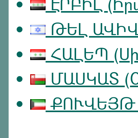
ԷՐԲԻԼ (Իր
ԹԵԼ ԱՎԻՎ 
ՀԱԼԵՊ (Սի
ՄԱՍԿԱՏ (Օ
ՔՈՒՎԵՅԹ (