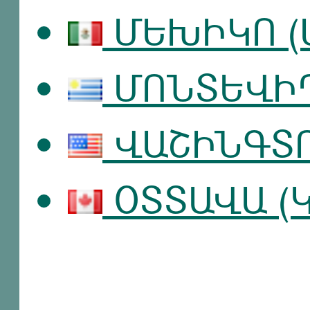
ՄԵԽԻԿՈ (Մ
ՄՈՆՏԵՎԻԴԵ
ՎԱՇԻՆԳՏՈ
ՕՏՏԱՎԱ (