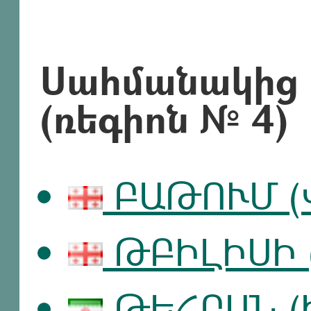
Սահմանակից 
(ռեգիոն № 4)
ԲԱԹՈՒՄ (
ԹԲԻԼԻՍԻ 
ԹԵՀՐԱՆ (