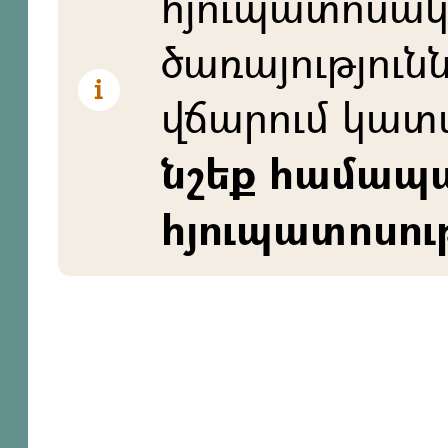
հյուպատոսա
ծառայություն
վճարում կատ
նշեք համա
հյուպատոսու