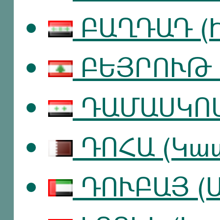
ԲԱՂԴԱԴ (Ի
ԲԵՅՐՈՒԹ 
ԴԱՄԱՍԿՈՍ
ԴՈՀԱ (Կա
ԴՈՒԲԱՅ (Ա