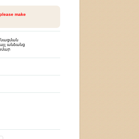
 please make
կանացման
այլ անձանց
ամար