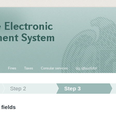
s
Fines
Taxes
Consular services
Այլ վճարներ
Step 2
Step 3
 fields