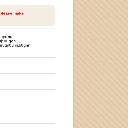
 please make
կարգով
ախագծի
կերես ունեցող