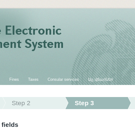
s
Fines
Taxes
Consular services
Այլ վճարներ
Step 2
Step 3
 fields