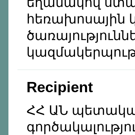
եղանակով ստա
հեռախոսային 
ծառայությունն
կազմակերպութ
Recipient
ՀՀ ԱՆ պետակա
գործակալությո