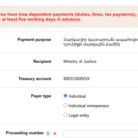
 you have time dependent payments (duties, fines, tax payments),
at least five working days in advance.
Payment purpose
Հարկադիր կատարումն ապահովող
Սյունիքի մարզային բաժին
Recipient
Ministry of Justice
Treasury account
900313505019
Payer type
Individual
Individual entrepreneur
Legal entity
Proceeding number