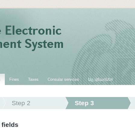
s
Fines
Taxes
Consular services
Այլ վճարներ
Step 2
Step 3
 fields