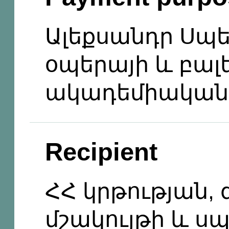
Ալեքսանդր Սպ
օպերայի և բալ
ակադեմիական
Recipient
ՀՀ կրթության, 
մշակույթի և ս