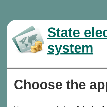
State ele
system
Choose the ap