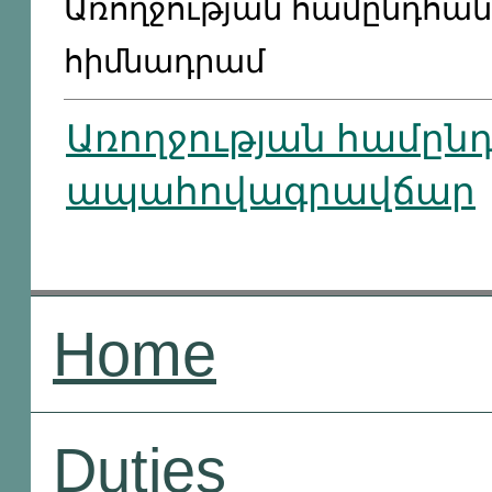
Առողջության համընդհա
հիմնադրամ
Առողջության համըն
ապահովագրավճար
Home
Duties