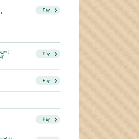
Pay
ր
նքով
Pay
ար
Pay
Pay
ջոցներ