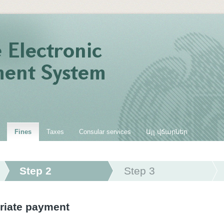
Fines
Taxes
Consular services
Այլ վճարներ
Step 2
Step 3
riate payment