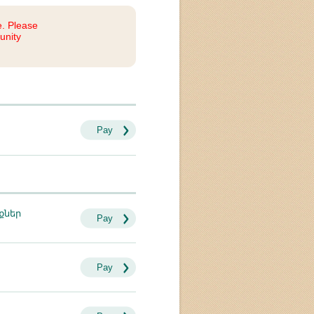
e. Please
unity
Pay
քներ
Pay
Pay