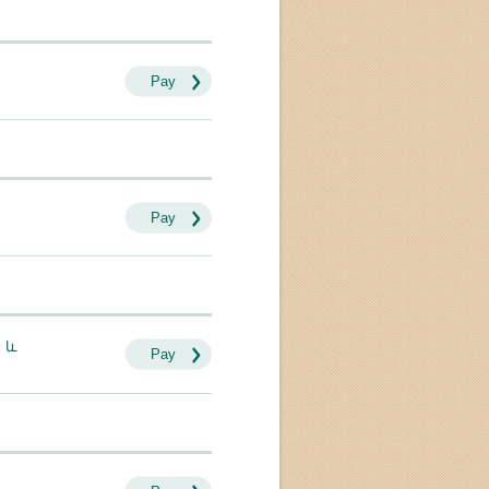
Pay
Pay
 և
Pay