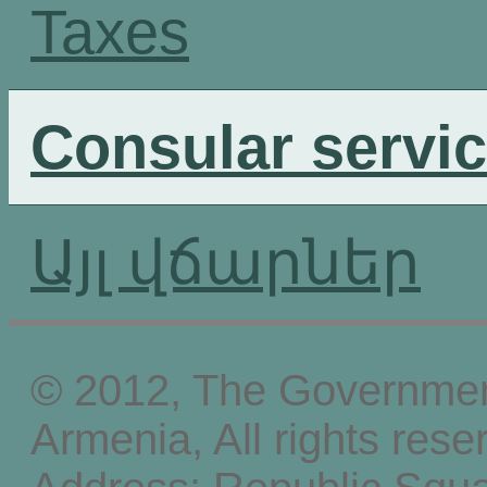
Taxes
Consular servi
Այլ վճարներ
© 2012, The Government
Armenia, All rights rese